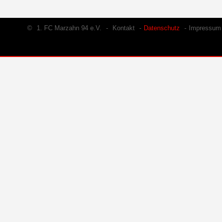
©
1. FC Marzahn 94 e.V.
-
Kontakt
-
Datenschutz
-
Impressum