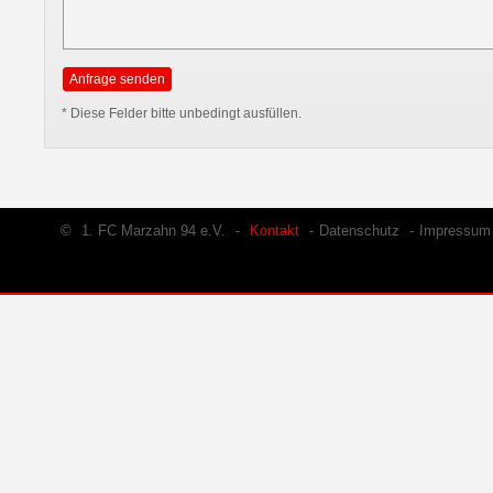
* Diese Felder bitte unbedingt ausfüllen.
©
1. FC Marzahn 94 e.V.
-
Kontakt
-
Datenschutz
-
Impressum