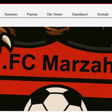
Senioren
Partner
Der Verein
Gästebuch
Kontakt