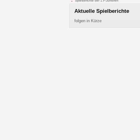
Spielberichte der 1.F-Junioren
Aktuelle Spielberichte
folgen in Kürze